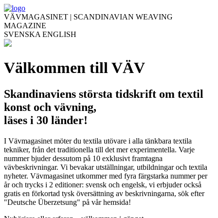
VÄVMAGASINET | SCANDINAVIAN WEAVING
MAGAZINE
SVENSKA
ENGLISH
Välkommen till VÄV
Skandinaviens största tidskrift om textil
konst och vävning,
läses i 30 länder!
I Vävmagasinet möter du textila utövare i alla tänkbara textila
tekniker, från det traditionella till det mer experimentella. Varje
nummer bjuder dessutom på 10 exklusivt framtagna
vävbeskrivningar. Vi bevakar utställningar, utbildningar och textila
nyheter. Vävmagasinet utkommer med fyra färgstarka nummer per
år och trycks i 2 editioner: svensk och engelsk, vi erbjuder också
gratis en förkortad tysk översättning av beskrivningarna, sök efter
"Deutsche Überzetsung" på vår hemsida!