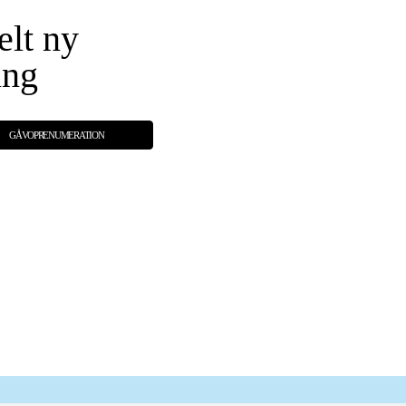
elt ny
ing
GÅVOPRENUMERATION