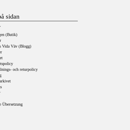
på sidan
Y
en (Butik)
r
s Vida Väv (Blogg)
er
et
etspolicy
lnings- och returpolicy
g
rkivet
s
r
e Übersetzung