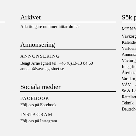
Arkivet
Sök 
Alla tidigare nummer hittar du här
MEN
Vävkorg
Kalende
Annonsering
Världen
Annons
ANNONSERING
Vävtorg
Bengt Arne Ignell tel. +46 (0)13-13 84 60
Integrit
annons@vavmagasinet.se
Återbeta
Varukor
VÄV – a
Sociala medier
Se & Lä
Rättelse
FACEBOOK
Teknik
Följ oss på
Facebook
Deutsch
INSTAGRAM
Följ oss på
Instagram