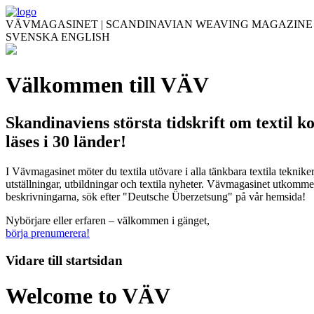
VÄVMAGASINET | SCANDINAVIAN WEAVING MAGAZINE
SVENSKA
ENGLISH
Välkommen till VÄV
Skandinaviens största tidskrift om textil k
läses i 30 länder!
I Vävmagasinet möter du textila utövare i alla tänkbara textila teknik
utställningar, utbildningar och textila nyheter. Vävmagasinet utkommer
beskrivningarna, sök efter "Deutsche Überzetsung" på vår hemsida!
Nybörjare eller erfaren – välkommen i gänget,
börja prenumerera!
Vidare till
startsidan
Welcome to VÄV