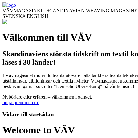
VÄVMAGASINET | SCANDINAVIAN WEAVING MAGAZINE
SVENSKA
ENGLISH
Välkommen till VÄV
Skandinaviens största tidskrift om textil k
läses i 30 länder!
I Vävmagasinet möter du textila utövare i alla tänkbara textila teknik
utställningar, utbildningar och textila nyheter. Vävmagasinet utkommer
beskrivningarna, sök efter "Deutsche Überzetsung" på vår hemsida!
Nybörjare eller erfaren – välkommen i gänget,
börja prenumerera!
Vidare till
startsidan
Welcome to VÄV