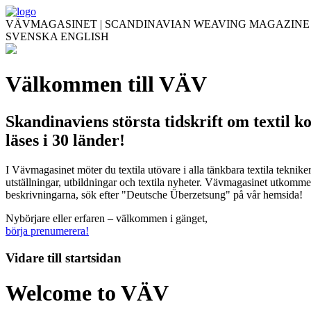
VÄVMAGASINET | SCANDINAVIAN WEAVING MAGAZINE
SVENSKA
ENGLISH
Välkommen till VÄV
Skandinaviens största tidskrift om textil k
läses i 30 länder!
I Vävmagasinet möter du textila utövare i alla tänkbara textila teknik
utställningar, utbildningar och textila nyheter. Vävmagasinet utkommer
beskrivningarna, sök efter "Deutsche Überzetsung" på vår hemsida!
Nybörjare eller erfaren – välkommen i gänget,
börja prenumerera!
Vidare till
startsidan
Welcome to VÄV