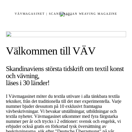
VÄVMAGASINET | SCANDINAVIAN WEAVING MAGAZINE
Välkommen till VÄV
Skandinaviens största tidskrift om textil konst
och vävning,
läses i 30 länder!
I Vävmagasinet möter du textila utövare i alla tänkbara textila
tekniker, från det traditionella till det mer experimentella. Varje
nummer bjuder dessutom på 10 exklusivt framtagna
vävbeskrivningar. Vi bevakar utställningar, utbildningar och
textila nyheter. Vävmagasinet utkommer med fyra färgstarka
nummer per år och trycks i 2 editioner: svensk och engelsk, vi
erbjuder också gratis en förkortad tysk översättning av
beskrivningarna, sök efter "Deutsche Überzetsung" på vår