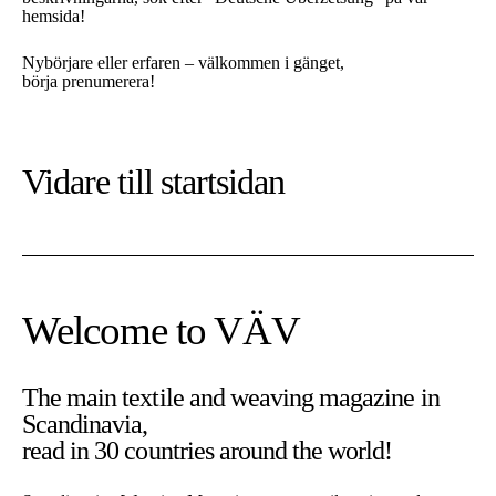
hemsida!
Nybörjare eller erfaren – välkommen i gänget,
börja prenumerera!
Vidare till
startsidan
Welcome to VÄV
The main textile and weaving magazine in
Scandinavia,
På denna sajt använder vi cookies. Cookies är nödvändiga för
read in 30 countries around the world!
att sajten ska fungera som tänkt.