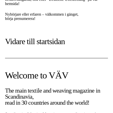
hemsida!
Nybörjare eller erfaren – välkommen i gänget,
börja prenumerera!
Vidare till
startsidan
Welcome to VÄV
The main textile and weaving magazine in
Scandinavia,
At this website we use cookies. Cookies are needed for the site
read in 30 countries around the world!
to work as expected.