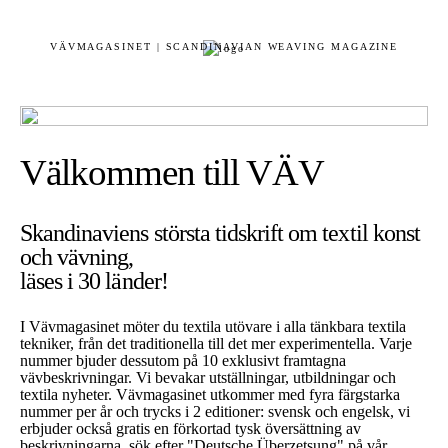
VÄVMAGASINET | SCANDINAVIAN WEAVING MAGAZINE
Välkommen till VÄV
Skandinaviens största tidskrift om textil konst
och vävning,
läses i 30 länder!
I Vävmagasinet möter du textila utövare i alla tänkbara textila
tekniker, från det traditionella till det mer experimentella. Varje
nummer bjuder dessutom på 10 exklusivt framtagna
vävbeskrivningar. Vi bevakar utställningar, utbildningar och
textila nyheter. Vävmagasinet utkommer med fyra färgstarka
nummer per år och trycks i 2 editioner: svensk och engelsk, vi
erbjuder också gratis en förkortad tysk översättning av
beskrivningarna, sök efter "Deutsche Überzetsung" på vår