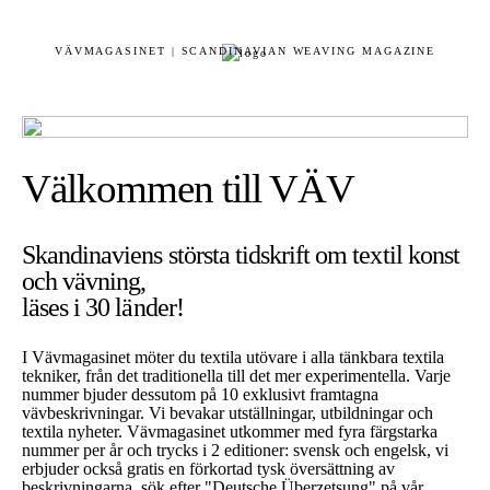
VÄVMAGASINET | SCANDINAVIAN WEAVING MAGAZINE
Välkommen till VÄV
Skandinaviens största tidskrift om textil konst
och vävning,
läses i 30 länder!
I Vävmagasinet möter du textila utövare i alla tänkbara textila
tekniker, från det traditionella till det mer experimentella. Varje
nummer bjuder dessutom på 10 exklusivt framtagna
vävbeskrivningar. Vi bevakar utställningar, utbildningar och
textila nyheter. Vävmagasinet utkommer med fyra färgstarka
nummer per år och trycks i 2 editioner: svensk och engelsk, vi
erbjuder också gratis en förkortad tysk översättning av
beskrivningarna, sök efter "Deutsche Überzetsung" på vår