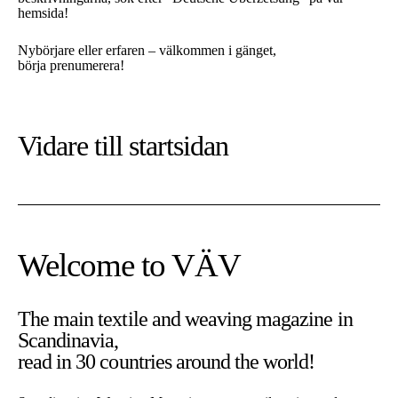
hemsida!
Nybörjare eller erfaren – välkommen i gänget,
börja prenumerera!
Vidare till
startsidan
Welcome to VÄV
The main textile and weaving magazine in
Scandinavia,
At this website we use cookies. Cookies are needed for the site
read in 30 countries around the world!
to work as expected.