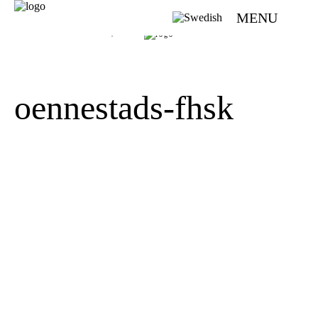
MENU
VÄVMAGASINET | SCANDINAVIAN WEAVING MAGAZINE
oennestads-fhsk