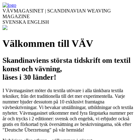
VÄVMAGASINET | SCANDINAVIAN WEAVING
MAGAZINE
SVENSKA
ENGLISH
Välkommen till VÄV
Skandinaviens största tidskrift om textil
konst och vävning,
läses i 30 länder!
I Vävmagasinet möter du textila utövare i alla tänkbara textila
tekniker, från det traditionella till det mer experimentella. Varje
nummer bjuder dessutom på 10 exklusivt framtagna
vävbeskrivningar. Vi bevakar utställningar, utbildningar och textila
nyheter. Vävmagasinet utkommer med fyra färgstarka nummer per
år och trycks i 2 editioner: svensk och engelsk, vi erbjuder också
gratis en förkortad tysk översättning av beskrivningarna, sök efter
"Deutsche Überzetsung" på vår hemsida!