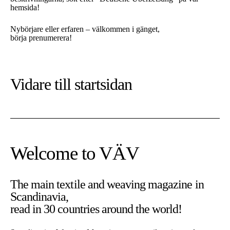
hemsida!
Nybörjare eller erfaren – välkommen i gänget,
börja prenumerera!
Vidare till
startsidan
Welcome to VÄV
The main textile and weaving magazine in
Scandinavia,
På denna sajt använder vi cookies. Cookies är nödvändiga för
read in 30 countries around the world!
att sajten ska fungera som tänkt.