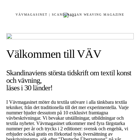
VÄVMAGASINET | SCANDINAVIAN WEAVING MAGAZINE
Välkommen till VÄV
Skandinaviens största tidskrift om textil konst
och vävning,
läses i 30 länder!
I Vävmagasinet möter du textila utövare i alla tänkbara textila
tekniker, från det traditionella till det mer experimentella. Varje
nummer bjuder dessutom på 10 exklusivt framtagna
vävbeskrivningar. Vi bevakar utställningar, utbildningar och
textila nyheter. Vävmagasinet utkommer med fyra färgstarka
nummer per år och trycks i 2 editioner: svensk och engelsk, vi
erbjuder också gratis en förkortad tysk översättning av
beskrivningarna, sök efter "Deutsche Überzetsung" på vår