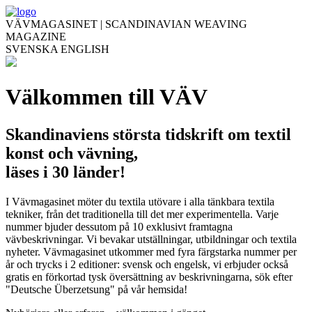
VÄVMAGASINET | SCANDINAVIAN WEAVING
MAGAZINE
SVENSKA
ENGLISH
Välkommen till VÄV
Skandinaviens största tidskrift om textil
konst och vävning,
läses i 30 länder!
I Vävmagasinet möter du textila utövare i alla tänkbara textila
tekniker, från det traditionella till det mer experimentella. Varje
nummer bjuder dessutom på 10 exklusivt framtagna
vävbeskrivningar. Vi bevakar utställningar, utbildningar och textila
nyheter. Vävmagasinet utkommer med fyra färgstarka nummer per
år och trycks i 2 editioner: svensk och engelsk, vi erbjuder också
gratis en förkortad tysk översättning av beskrivningarna, sök efter
"Deutsche Überzetsung" på vår hemsida!