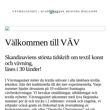
VÄVMAGASINET | SCANDINAVIAN WEAVING MAGAZINE
Välkommen till VÄV
Skandinaviens största tidskrift om textil konst
och vävning,
läses i 30 länder!
I Vävmagasinet möter du textila utövare i alla tänkbara textila
tekniker, från det traditionella till det mer experimentella. Varje
nummer bjuder dessutom på 10 exklusivt framtagna
vävbeskrivningar. Vi bevakar utställningar, utbildningar och
textila nyheter. Vävmagasinet utkommer med fyra färgstarka
nummer per år och trycks i 2 editioner: svensk och engelsk, vi
erbjuder också gratis en förkortad tysk översättning av
beskrivningarna, sök efter "Deutsche Überzetsung" på vår