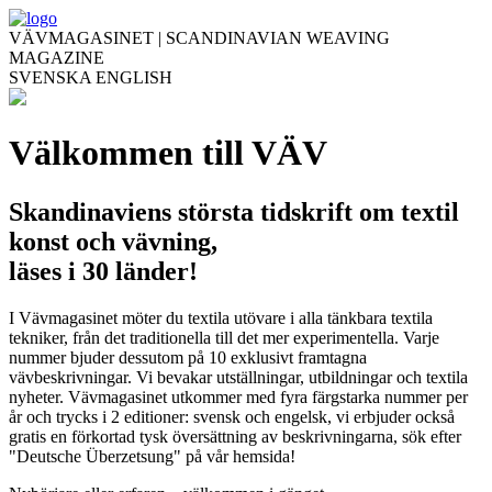
VÄVMAGASINET | SCANDINAVIAN WEAVING
MAGAZINE
SVENSKA
ENGLISH
Välkommen till VÄV
Skandinaviens största tidskrift om textil
konst och vävning,
läses i 30 länder!
I Vävmagasinet möter du textila utövare i alla tänkbara textila
tekniker, från det traditionella till det mer experimentella. Varje
nummer bjuder dessutom på 10 exklusivt framtagna
vävbeskrivningar. Vi bevakar utställningar, utbildningar och textila
nyheter. Vävmagasinet utkommer med fyra färgstarka nummer per
år och trycks i 2 editioner: svensk och engelsk, vi erbjuder också
gratis en förkortad tysk översättning av beskrivningarna, sök efter
"Deutsche Überzetsung" på vår hemsida!