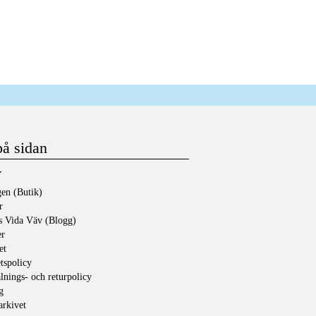
på sidan
Y
en (Butik)
r
s Vida Väv (Blogg)
er
et
etspolicy
lnings- och returpolicy
g
rkivet