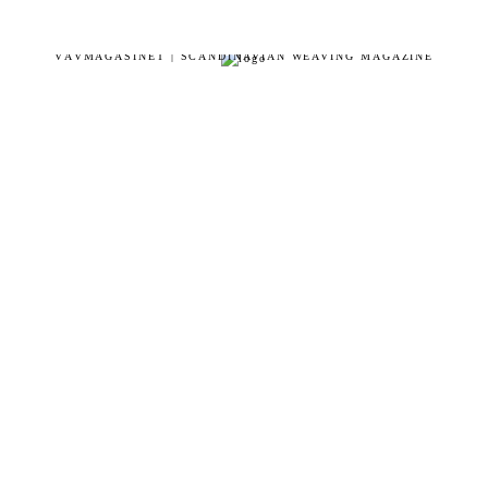
VÄVMAGASINET | SCANDINAVIAN WEAVING MAGAZINE