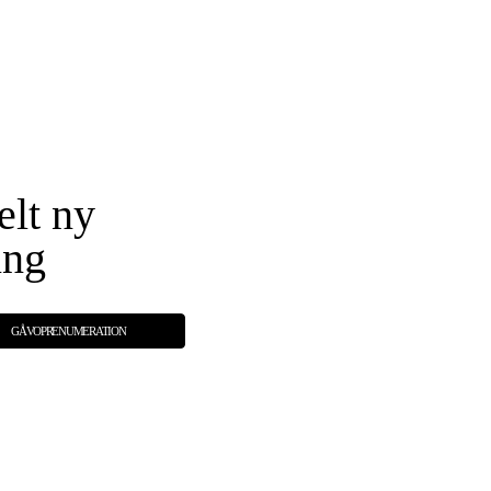
elt ny
ing
GÅVOPRENUMERATION