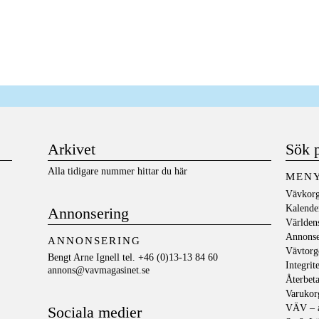
Arkivet
Sök 
Alla tidigare nummer hittar du här
MEN
Vävkorg
Kalende
Annonsering
Världen
Annons
ANNONSERING
Vävtorg
Bengt Arne Ignell tel. +46 (0)13-13 84 60
Integrit
annons@vavmagasinet.se
Återbeta
Varukor
VÄV – a
Sociala medier